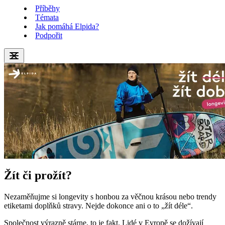
Příběhy
Témata
Jak pomáhá Elpida?
Podpořit
Žít či prožít?
Nezaměňujme si longevity s honbou za věčnou krásou nebo trendy
etiketami doplňků stravy. Nejde dokonce ani o to „žít déle“.
Společnost výrazně stárne, to je fakt. Lidé v Evropě se dožívají