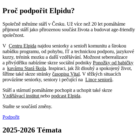
Proč podpořit Elpidu?
Společně měníme stáří v Česku. Už více než 20 let pomáháme
přijmout stáří jako přirozenou součást života a budovat age-friendly
společnost.
V
Centru Elpida
najdou seniorky a senioři komunitu a širokou
nabídku programu, od pohybu, IT a technickou podporu, jazykové
kurzy, trénink mozku a další vzdělávání. Možnost seberealizace
a přivýdělku nabízíme skrze sociální podniky
Ponožky od babičky
a
kavárnu Stará škola
. Inspiraci, jak žít dlouhý a spokojený život,
šíříme také skrze stránky
časopisu Vital
. V těžkých situacích
provázíme seniorky, seniory i pečující na
Lince seniorů
.
Stáří a stárnutí pomáháme pochopit a uchopit také skrze
Vzdělávací institut
nebo
podcast Elpida
.
Staňte se součástí změny.
Podpořit
2025-2026
Témata